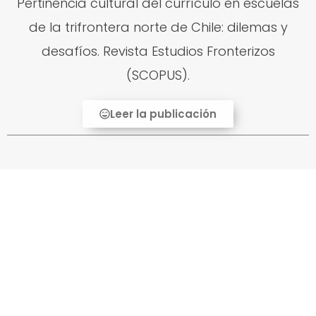
Pertinencia cultural del currículo en escuelas
de la trifrontera norte de Chile: dilemas y
desafíos. Revista Estudios Fronterizos
(SCOPUS).
Leer la publicación
Formación docente y booktuber: Proyección
en el aula COVID-19 Revista Intercambios-
dilemas y transiciones de la educación
superior. (SCIELO).
Leer la publicación