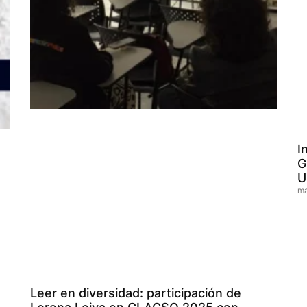
I
G
U
ma
Leer en diversidad: participación de