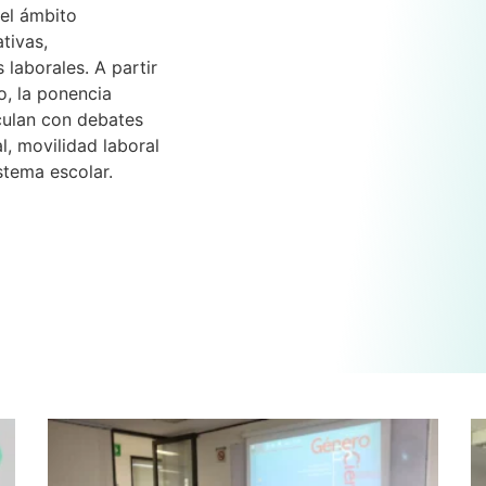
 el ámbito
tivas,
 laborales. A partir
o, la ponencia
culan con debates
l, movilidad laboral
istema escolar.