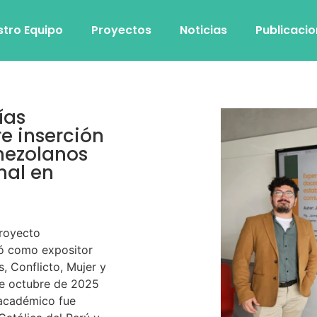
stro Equipo
Proyectos
Noticias
Publicaci
ías
e inserción
nezolanos
nal en
Proyecto
ó como expositor
, Conflicto, Mujer y
 de octubre de 2025
 académico fue