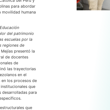
Católica del Perú
y
iplinas para abordar
a movilidad humana
“Educación
alor del patrimonio
las escuelas por la
as regiones de
, Mejías presentó la
ral de docentes
ionales de
nó las trayectorias
ezolanos en el
s en los procesos de
 institucionales que
as desarrolladas para
específicos.
 estructurales que