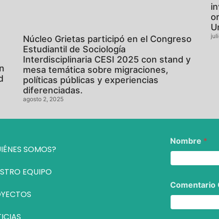
i
o
U
jul
Núcleo Grietas participó en el Congreso
Estudiantil de Sociología
Interdisciplinaria CESI 2025 con stand y
en
mesa temática sobre migraciones,
d
políticas públicas y experiencias
diferenciadas.
agosto 2, 2025
Nombre
*
IÉNES SOMOS?
STRO EQUIPO
Comentario
OYECTOS
ICIAS