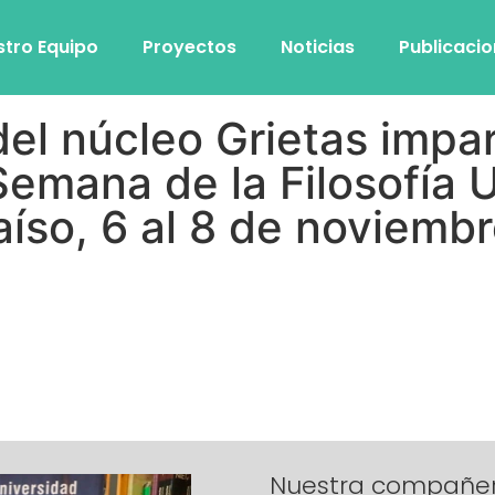
stro Equipo
Proyectos
Noticias
Publicaci
del núcleo Grietas impa
Semana de la Filosofía 
aíso, 6 al 8 de noviemb
Nuestra compañera