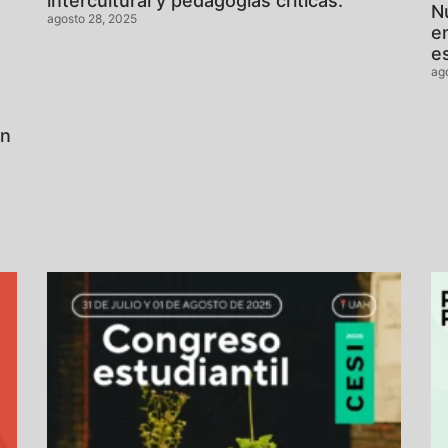
intercultural y pedagogías críticas.
N
agosto 28, 2025
en
e
ag
ón