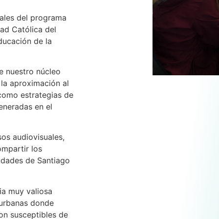
nales del programa
ad Católica del
ducación de la
e nuestro núcleo
la aproximación al
como estrategias de
generadas en el
os audiovisuales,
ompartir los
iudades de Santiago
ia muy valiosa
s urbanas donde
on susceptibles de