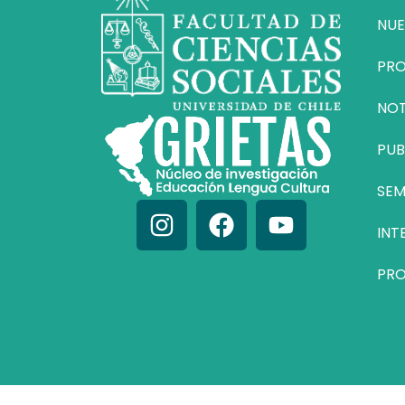
NUE
PR
NOT
PUB
SEM
INT
PRO