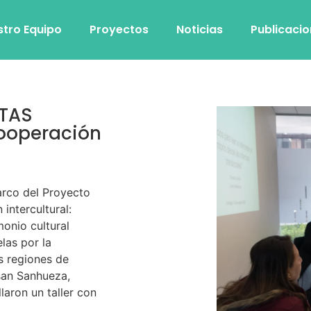
stro Equipo
Proyectos
Noticias
Publicaci
ETAS
cooperación
arco del Proyecto
intercultural:
monio cultural
elas por la
as regiones de
san Sanhueza,
laron un taller con