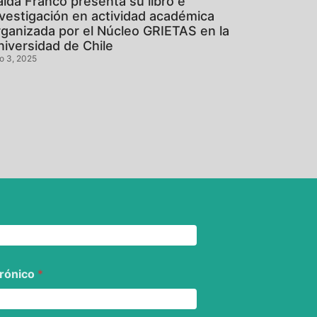
aida Franco presenta su libro e
nvestigación en actividad académica
rganizada por el Núcleo GRIETAS en la
niversidad de Chile
io 3, 2025
trónico
*