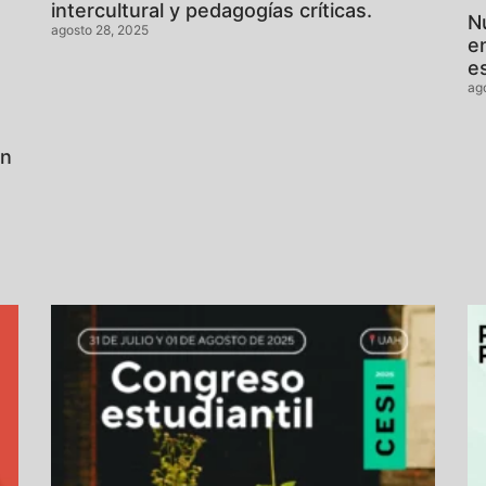
intercultural y pedagogías críticas.
N
agosto 28, 2025
en
e
ag
ón