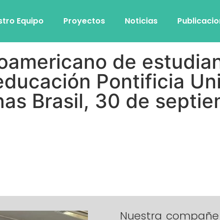
stro Equipo
Proyectos
Noticias
Publicaci
noamericano de estudia
educación Pontificia Un
as Brasil, 30 de septi
Nuestra compañer