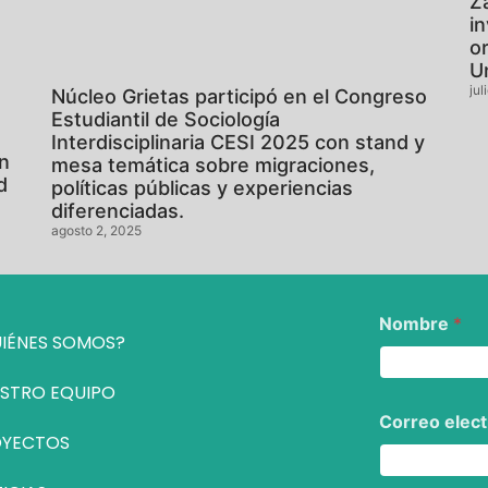
Z
i
o
U
jul
Núcleo Grietas participó en el Congreso
Estudiantil de Sociología
Interdisciplinaria CESI 2025 con stand y
en
mesa temática sobre migraciones,
d
políticas públicas y experiencias
diferenciadas.
agosto 2, 2025
Nombre
*
IÉNES SOMOS?
STRO EQUIPO
Correo elec
OYECTOS