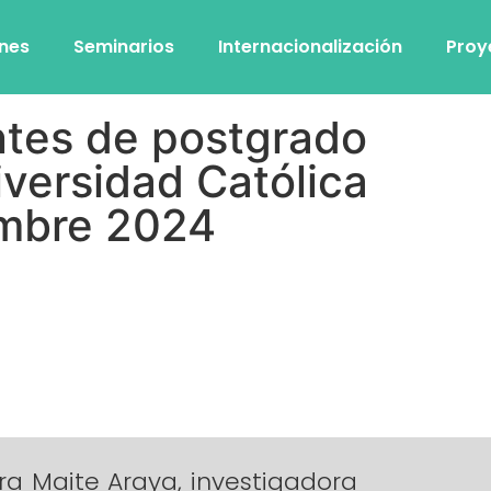
ones
Seminarios
Internacionalización
Proy
ntes de postgrado
iversidad Católica
embre 2024
a Maite Araya, investigadora