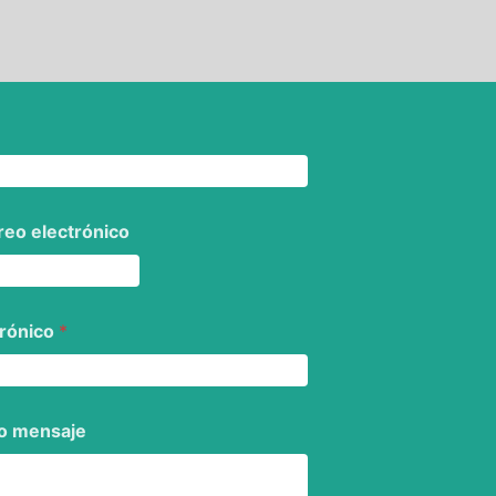
eo electrónico
trónico
*
o mensaje