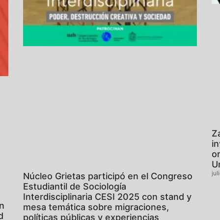
Z
i
o
U
jul
Núcleo Grietas participó en el Congreso
Estudiantil de Sociología
Interdisciplinaria CESI 2025 con stand y
en
mesa temática sobre migraciones,
d
políticas públicas y experiencias