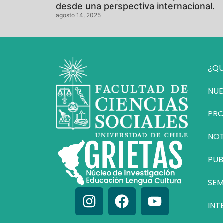
desde una perspectiva internacional.
agosto 14, 2025
¿QU
NUE
PR
NOT
PUB
SEM
INT