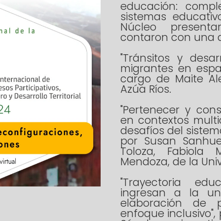
educación: compl
sistemas educativ
Núcleo presenta
contaron con una a
"Tránsitos y desar
migrantes en espa
cargo de Maite Al
Azúa Ríos.
"Pertenecer y con
en contextos multi
desafíos del sistem
por Susan Sanhue
Toloza, Fabiola
Mendoza, de la Univ
"Trayectoria ed
ingresan a la un
elaboración de p
enfoque inclusivo",